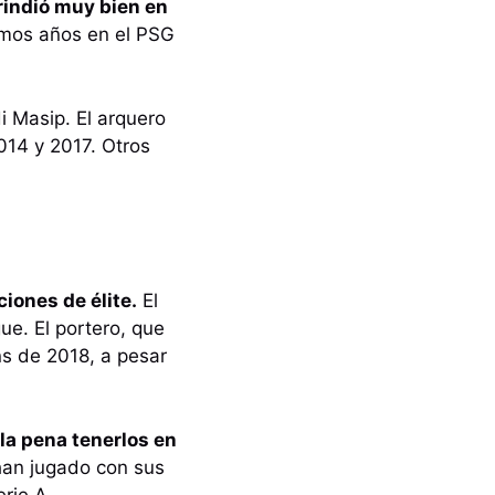
rindió muy bien en
imos años en el PSG
i Masip. El arquero
014 y 2017. Otros
iones de élite.
El
e. El portero, que
ns de 2018, a pesar
la pena tenerlos en
han jugado con sus
erie A