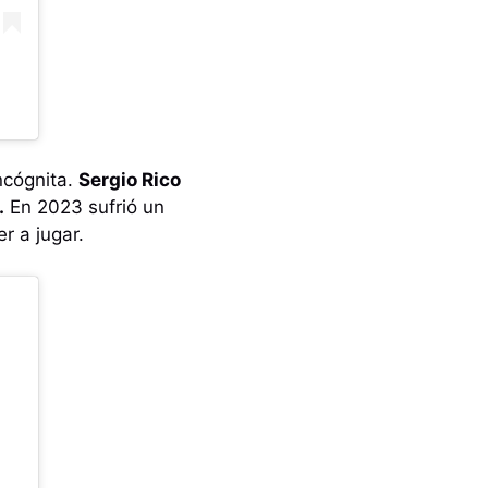
ncógnita.
Sergio Rico
.
En 2023 sufrió un
r a jugar.