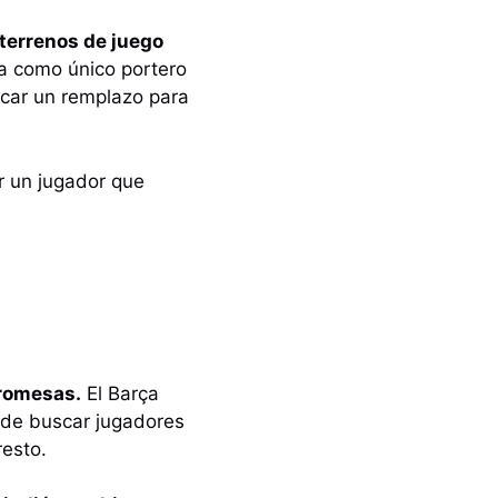
s terrenos de juego
ía como único portero
scar un remplazo para
ar un jugador que
promesas.
El Barça
ede buscar jugadores
esto.