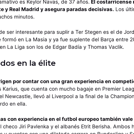
llamativo es Keylor Navas, de 37 años.
El costarricense 
te y Real Madrid y asegura paradas decisivas.
Los últ
uchos minutos.
 ser interesante para suplir a Ter Stegen es el de Jord
 formó en La Masia y ya fue suplente del Barça entre 2
n La Liga son los de Edgar Badía y Thomas Vaclik.
os en la élite
igen por contar con una gran experiencia en competic
s Karius, que cuenta con mucho bagaje en Premier Leagu
 Newcastle, llevó al Liverpool a la final de la Champio
rdo en ella.
s con experiencia en el futbol europeo también vale 
checo Jiri Pavlenka y el albanés Etrit Berisha. Ambos 
s y cuentan con una dilatada carrera en Bundesliga y S