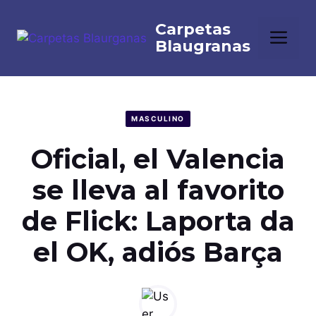
Saltar
al
Me
contenido
MASCULINO
Oficial, el Valencia
se lleva al favorito
de Flick: Laporta da
el OK, adiós Barça