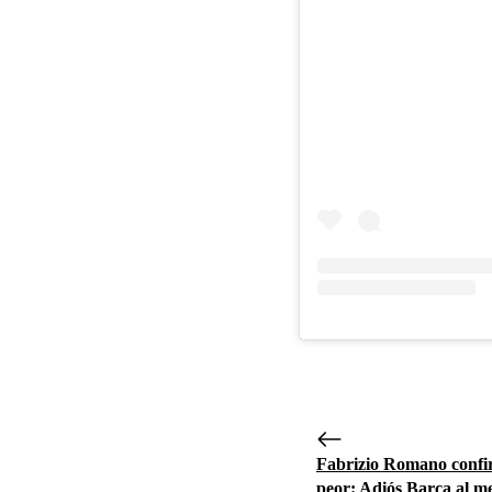
Fabrizio Romano confi
peor: Adiós Barça al m