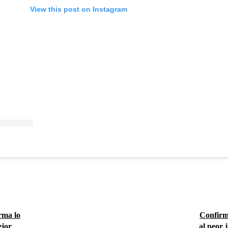
View this post on Instagram
rma lo
Confirma
ejor
al peor 