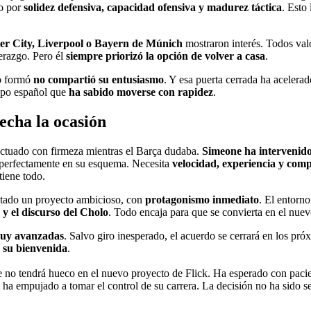
do por
solidez defensiva, capacidad ofensiva y madurez táctica
. Esto
r City, Liverpool o Bayern de Múnich
mostraron interés. Todos val
erazgo. Pero él
siempre priorizó la opción de volver a casa
.
lo formó
no compartió su entusiasmo
. Y esa puerta cerrada ha acelerad
ipo español que
ha sabido moverse con rapidez
.
echa la ocasión
ctuado con firmeza mientras el Barça dudaba.
Simeone ha intervenid
a perfectamente en su esquema. Necesita
velocidad, experiencia y com
tiene todo.
entado un proyecto ambicioso, con
protagonismo inmediato
. El entorn
 y el discurso del Cholo
. Todo encaja para que se convierta en el nuev
uy avanzadas
. Salvo giro inesperado, el acuerdo se cerrará en los pró
 su bienvenida
.
e no tendrá hueco en el nuevo proyecto de Flick. Ha esperado con pacien
 ha empujado a tomar el control de su carrera. La decisión no ha sido se