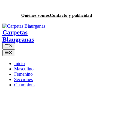
Saltar
al
contenido
Quiénes somos
Contacto y publicidad
Menú
Menú
Inicio
Masculino
Femenino
Secciones
Champions