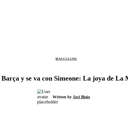
MASCULINO
l Barça y se va con Simeone: La joya de La M
Written by
Javi Bisús