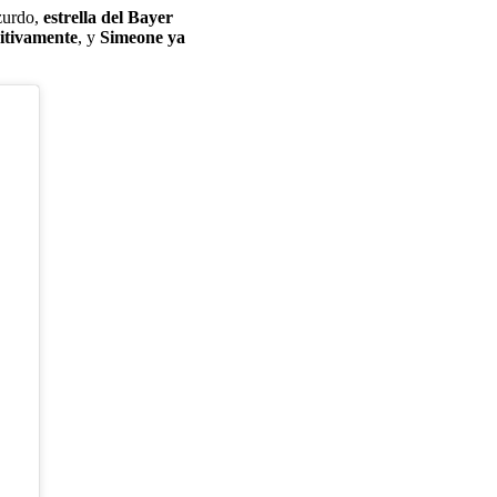
 zurdo,
estrella del Bayer
nitivamente
, y
Simeone ya