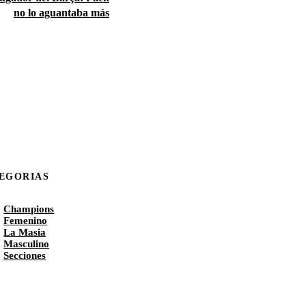
no lo aguantaba más
EGORIAS
Champions
Femenino
La Masia
Masculino
Secciones