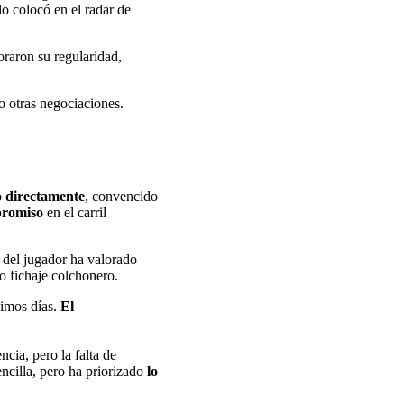
 lo colocó en el radar de
oraron su regularidad,
o otras negociaciones.
o directamente
, convencido
promiso
en el carril
o del jugador ha valorado
o fichaje colchonero.
ximos días.
El
cia, pero la falta de
ncilla, pero ha priorizado
lo