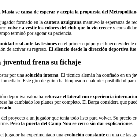
Masía se cansa de esperar y acepta la propuesta del Metropolitan
 jugador formado en la
cantera azulgrana
mantuvo la esperanza de rec
aro:
volver a vestir los colores del club que lo vio crecer
y consolidar
iempo terminó por agotar su paciencia.
unidad real ante las lesiones
en el primer equipo y el hueco evidente 
ión de activar su regreso.
El silencio desde la dirección deportiva fu
 juventud frena su fichaje
ostar por una
solución interna
. El técnico alemán ha confiado en un
jo
inmediato. Este giro de guion ha bloqueado cualquier posibilidad para 
ción deportiva valoraba
reforzar el lateral con experiencia internacio
mesa ha cambiado los planes por completo. El Barça considera que pued
ercado
.
 del proyecto a un jugador que tenía todo listo para volver. Su precio e
firme.
Pero la puerta del Camp Nou se cerró sin dar explicaciones
.
 el jugador ha experimentado una
evolución constante
en una de las gr