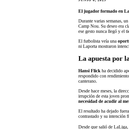
JUNIO 6, 2025
El jugador formado en La 
Durante varias semanas, un
Camp Nou. Su deseo era cl
ese gesto nunca llegó y el t
El futbolista veía una
oport
ni Laporta mostraron intenc
La apuesta por la
Hansi Flick
ha decidido ap
respondido con rendimiento 
canterano.
Desde hace meses, la direc
irrupción de esta joven pro
necesidad de acudir al m
El resultado ha dejado fuera
contrastado y su intención 
Desde que salió de LaLiga,