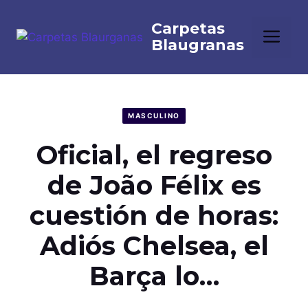
Saltar
al
Me
contenido
MASCULINO
Oficial, el regreso
de João Félix es
cuestión de horas:
Adiós Chelsea, el
Barça lo…