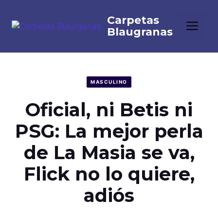
Saltar
al
Me
contenido
MASCULINO
Oficial, ni Betis ni
PSG: La mejor perla
de La Masia se va,
Flick no lo quiere,
adiós