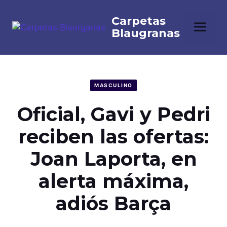
Saltar
al
Me
contenido
MASCULINO
Oficial, Gavi y Pedri
reciben las ofertas:
Joan Laporta, en
alerta máxima,
adiós Barça