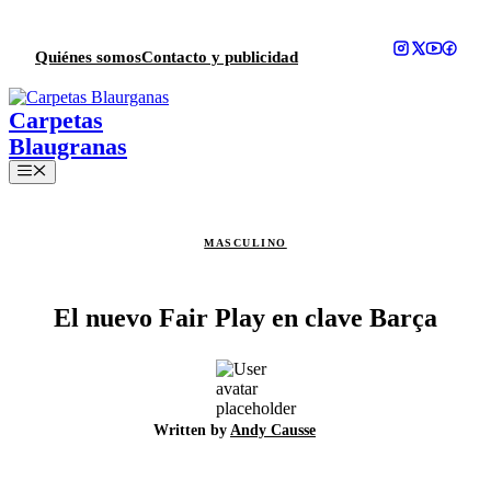
Saltar
al
contenido
Quiénes somos
Contacto y publicidad
Menú
MASCULINO
El nuevo Fair Play en clave Barça
Written by
Andy Causse