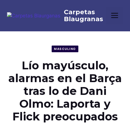
Saltar
al
Me
contenido
MASCULINO
Lío mayúsculo,
alarmas en el Barça
tras lo de Dani
Olmo: Laporta y
Flick preocupados