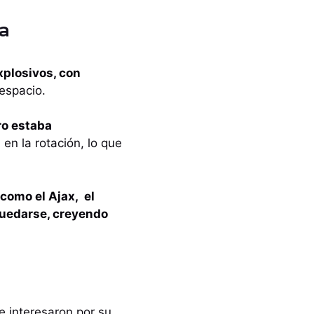
da
xplosivos, con
espacio.
ro estaba
 en la rotación, lo que
 como el Ajax, el
 quedarse, creyendo
e interesaron por su