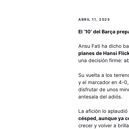
ABRIL 11, 2025
El ‘10’ del Barça pre
Ansu Fati ha dicho b
planes de Hansi Flick
una decisión firme: a
Su vuelta a los terre
y el marcador en 4-0
disfrutar de unos mi
antesala del adiós.
La afición lo aplaudió
césped, aunque ya co
crecer y volver a bril