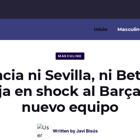
Inicio
Masculin
MASCULINO
cia ni Sevilla, ni Be
ja en shock al Barç
nuevo equipo
Written by
Javi Bisús