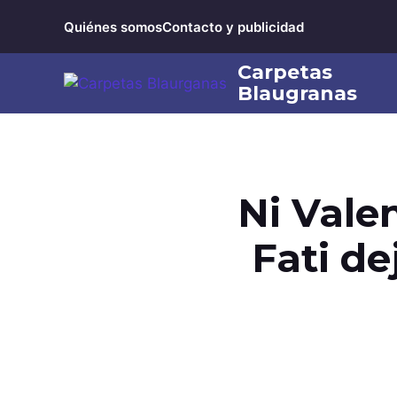
Saltar
Quiénes somos
Contacto y publicidad
al
contenido
Ni Valen
Fati de