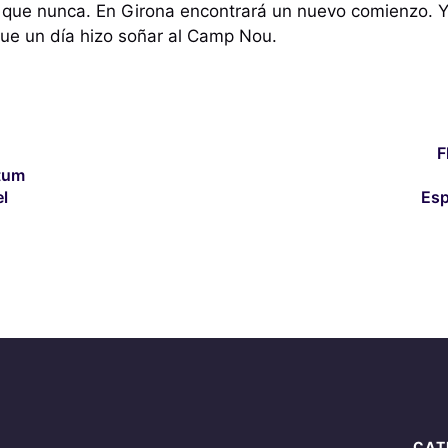
que nunca. En Girona encontrará un nuevo comienzo. Y, 
que un día hizo soñar al Camp Nou.
F
tum
el
Esp
CAT