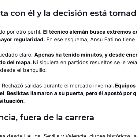
ta con él y la decisión está toma
o por otro perfil.
El técnico alemán busca extremos e
mayor regularidad.
En ese esquema, Ansu Fati no tiene 
quedado claro.
Apenas ha tenido minutos, y desde ene
do del mapa.
Ni siquiera en partidos resueltos se le veía
 desde el banquillo.
ó. Rechazó salidas durante el mercado invernal
. Equipos
 el Besiktas llamaron a su puerta, pero él apostó por
 situación.
ncia, fuera de la carrera
 desde LaLiga. Sevilla y Valencia, clubes históricos, s