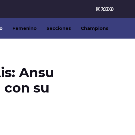
o
Femenino
Secciones
Champions
tis: Ansu
a con su