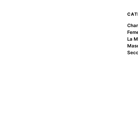
CAT
Cha
Feme
La M
Masc
Secc