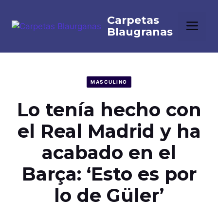
Saltar
al
Me
contenido
MASCULINO
Lo tenía hecho con
el Real Madrid y ha
acabado en el
Barça: ‘Esto es por
lo de Güler’