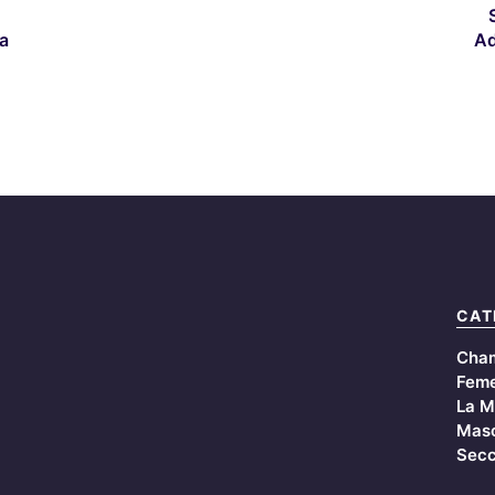
a
Ad
CAT
Cha
Feme
La M
Masc
Secc