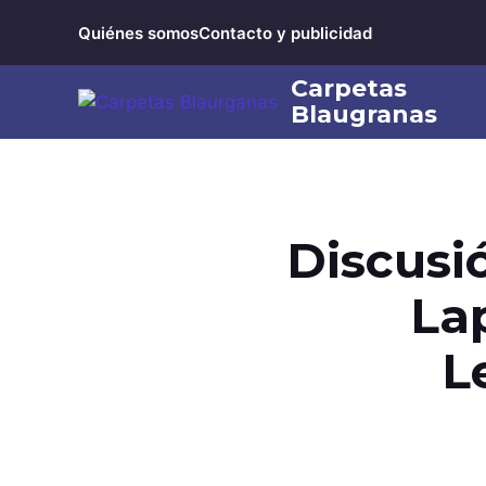
Saltar
Quiénes somos
Contacto y publicidad
al
contenido
Discusió
Lap
L