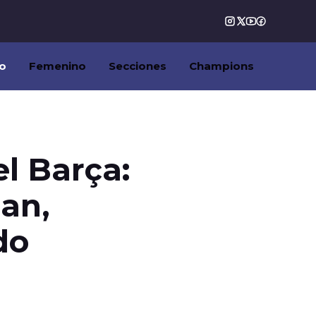
o
Femenino
Secciones
Champions
el Barça:
pan,
do