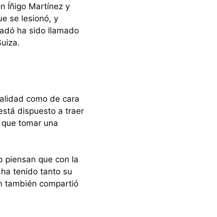
n Íñigo Martínez y
e se lesionó, y
sadó ha sido llamado
uiza.
ualidad como de cara
está dispuesto a traer
e que tomar una
b piensan que con la
ha tenido tanto su
én también compartió