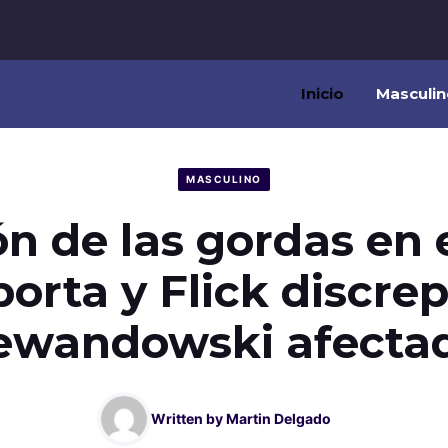
Inicio
Masculin
MASCULINO
n de las gordas en 
orta y Flick discre
ewandowski afecta
Written by
Martin Delgado