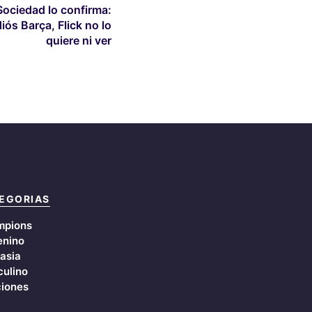
Sociedad lo confirma:
iós Barça, Flick no lo
quiere ni ver
EGORIAS
mpions
nino
asia
ulino
iones