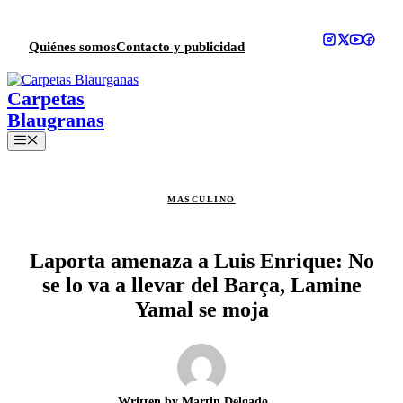
Saltar
al
contenido
Quiénes somos
Contacto y publicidad
Menú
MASCULINO
Laporta amenaza a Luis Enrique: No
se lo va a llevar del Barça, Lamine
Yamal se moja
Written by
Martin Delgado