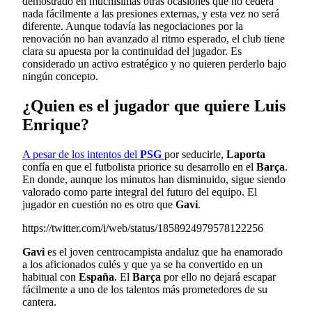
demostrado en muchísimas otras ocasiones que no cederá
nada fácilmente a las presiones externas, y esta vez no será
diferente. Aunque todavía las negociaciones por la
renovación no han avanzado al ritmo esperado, el club tiene
clara su apuesta por la continuidad del jugador. Es
considerado un activo estratégico y no quieren perderlo bajo
ningún concepto.
¿Quien es el jugador que quiere Luis
Enrique?
A pesar de los intentos del
PSG
por seducirle,
Laporta
confía en que el futbolista priorice su desarrollo en el
Barça
.
En donde, aunque los minutos han disminuido, sigue siendo
valorado como parte integral del futuro del equipo. El
jugador en cuestión no es otro que
Gavi
.
https://twitter.com/i/web/status/1858924979578122256
Gavi
es el joven centrocampista andaluz que ha enamorado
a los aficionados culés y que ya se ha convertido en un
habitual con
España
. El
Barça
por ello no dejará escapar
fácilmente a uno de los talentos más prometedores de su
cantera.