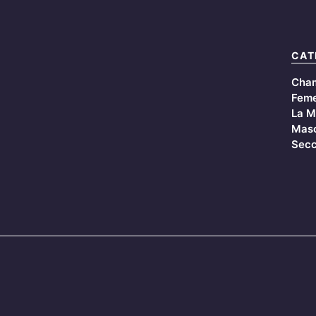
CAT
Cha
Feme
La M
Masc
Secc