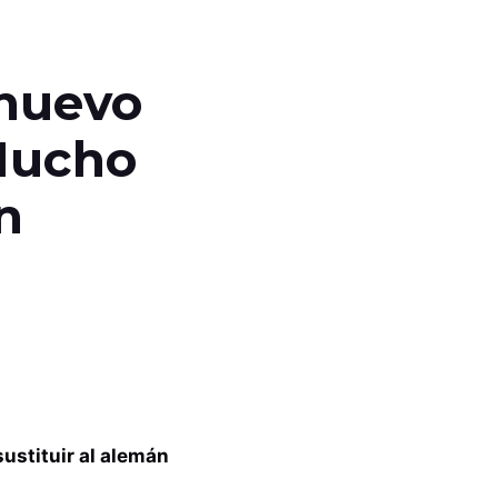
 nuevo
 Mucho
n
sustituir al alemán