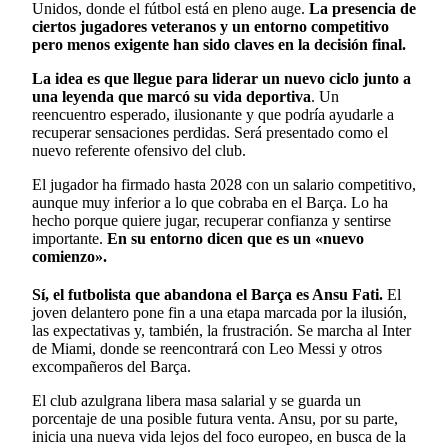
Unidos, donde el fútbol está en pleno auge.
La presencia de
ciertos jugadores veteranos y un entorno competitivo
pero menos exigente han sido claves en la decisión final.
La idea es que llegue para liderar un nuevo ciclo junto a
una leyenda que marcó su vida deportiva
. Un
reencuentro esperado, ilusionante y que podría ayudarle a
recuperar sensaciones perdidas. Será presentado como el
nuevo referente ofensivo del club.
El jugador ha firmado hasta 2028 con un salario competitivo,
aunque muy inferior a lo que cobraba en el Barça. Lo ha
hecho porque quiere jugar, recuperar confianza y sentirse
importante.
En su entorno dicen que es un «nuevo
comienzo».
Sí, el futbolista que abandona el Barça es Ansu Fati.
El
joven delantero pone fin a una etapa marcada por la ilusión,
las expectativas y, también, la frustración. Se marcha al Inter
de Miami, donde se reencontrará con Leo Messi y otros
excompañeros del Barça.
El club azulgrana libera masa salarial y se guarda un
porcentaje de una posible futura venta. Ansu, por su parte,
inicia una nueva vida lejos del foco europeo, en busca de la