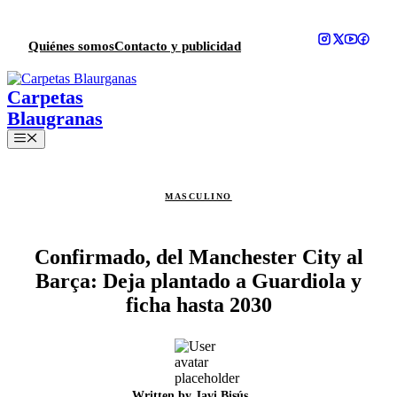
Saltar
al
contenido
Quiénes somos
Contacto y publicidad
Menú
MASCULINO
Confirmado, del Manchester City al
Barça: Deja plantado a Guardiola y
ficha hasta 2030
Written by
Javi Bisús