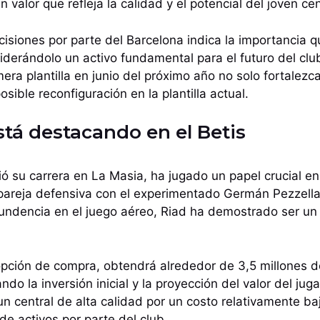
n valor que refleja la calidad y el potencial del joven ce
isiones por parte del Barcelona indica la importancia qu
iderándolo un activo fundamental para el futuro del clu
mera plantilla en junio del próximo año no solo fortalezc
ible reconfiguración en la plantilla actual.
stá destacando en el Betis
ió su carrera en La Masia, ha jugado un papel crucial en
pareja defensiva con el experimentado Germán Pezzell
tundencia en el juego aéreo, Riad ha demostrado ser un l
la opción de compra, obtendrá alrededor de 3,5 millones 
ndo la inversión inicial y la proyección del valor del jug
un central de alta calidad por un costo relativamente ba
 de activos por parte del club.