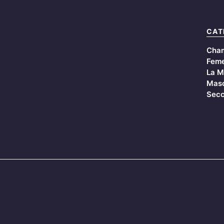
CAT
Cha
Feme
La M
Masc
Secc