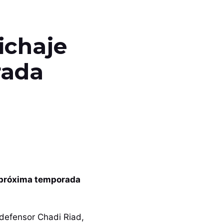
fichaje
rada
a próxima temporada
 defensor Chadi Riad,