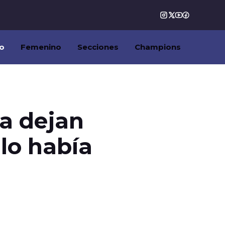
o
Femenino
Secciones
Champions
ia dejan
 lo había