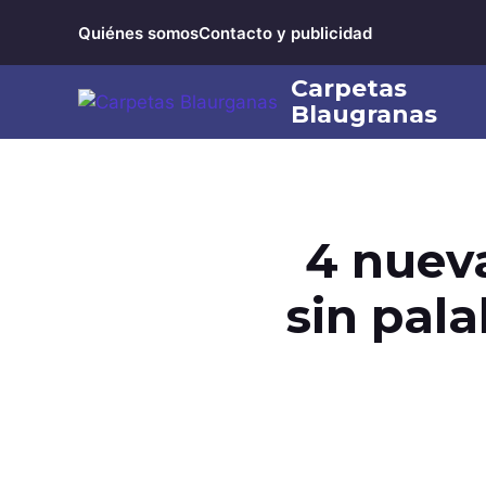
Saltar
Quiénes somos
Contacto y publicidad
al
contenido
4 nueva
sin pala