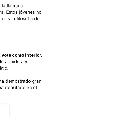
, la llamada
a. Estos jóvenes no
s y la filosofía del
vote como interior.
dos Unidos en
ètic.
e ha demostrado gran
ha debutado en el