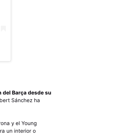
n del Barça desde su
lbert Sánchez ha
irona y el Young
a un interior o