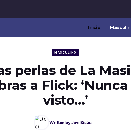
Inicio
Masculin
MASCULINO
s perlas de La Mas
bras a Flick: ‘Nunca
visto…’
Written by
Javi Bisús