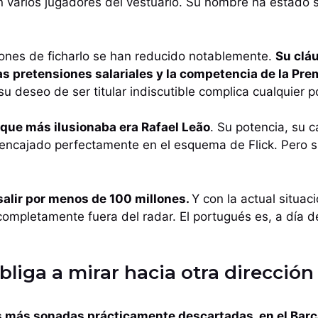
n varios jugadores del vestuario. Su nombre ha estado
iones de ficharlo se han reducido notablemente.
Su clá
as pretensiones salariales y la competencia de la Prem
u deseo de ser titular indiscutible complica cualquier p
 que más ilusionaba era Rafael Leão
. Su potencia, su 
 encajado perfectamente en el esquema de Flick. Pero s
 salir por menos de 100 millones.
Y con la actual situaci
 completamente fuera del radar. El portugués es, a día d
liga a mirar hacia otra dirección
s más sonadas prácticamente descartadas, en el Bar