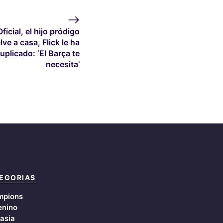
Oficial, el hijo pródigo
lve a casa, Flick le ha
uplicado: ‘El Barça te
necesita’
EGORIAS
mpions
nino
asia