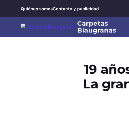
Saltar
Quiénes somos
Contacto y publicidad
al
contenido
19 año
La gra