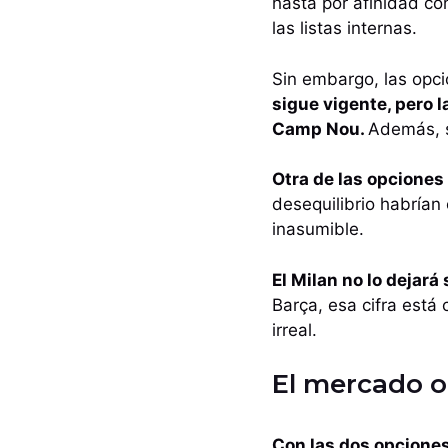
hasta por afinidad co
las listas internas.
Sin embargo, las opc
sigue vigente, pero l
Camp Nou.
Además, s
Otra de las opciones
desequilibrio habrían
inasumible.
El Milan no lo dejará
Barça, esa cifra está
irreal.
El mercado ob
Con las dos opcione