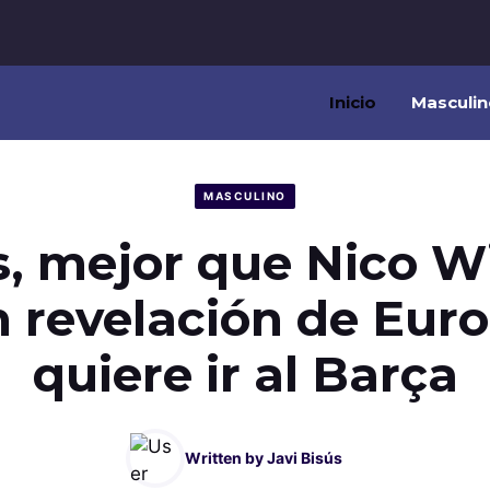
Inicio
Masculin
MASCULINO
s, mejor que Nico Wi
n revelación de Euro
quiere ir al Barça
Written by
Javi Bisús