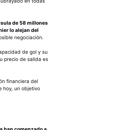
 subrayado en todas
usula de 58 millones
ier lo alejan del
osible negociación.
capacidad de gol y su
u precio de salida es
ón financiera del
e hoy, un objetivo
ça han comenzado a