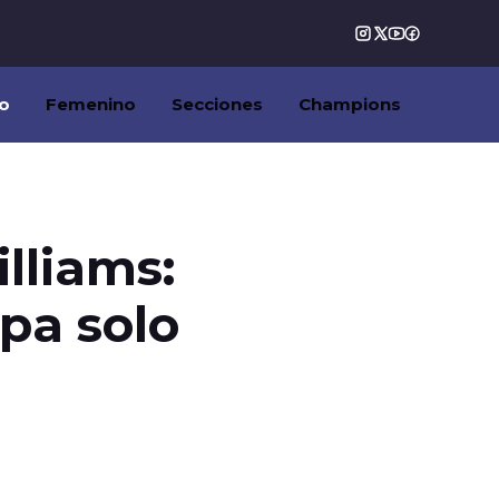
o
Femenino
Secciones
Champions
lliams:
pa solo