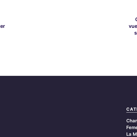
ter
vue
s
CAT
Cha
Feme
La M