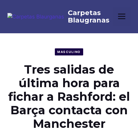
Saltar
al
Me
contenido
MASCULINO
Tres salidas de
última hora para
fichar a Rashford: el
Barça contacta con
Manchester