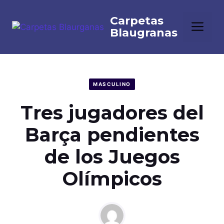
Saltar
al
Me
contenido
MASCULINO
Tres jugadores del
Barça pendientes
de los Juegos
Olímpicos