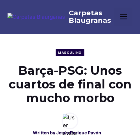
Saltar
al
Me
contenido
MASCULINO
Barça-PSG: Unos
cuartos de final con
mucho morbo
Written by
Jesús Enrique Pavón